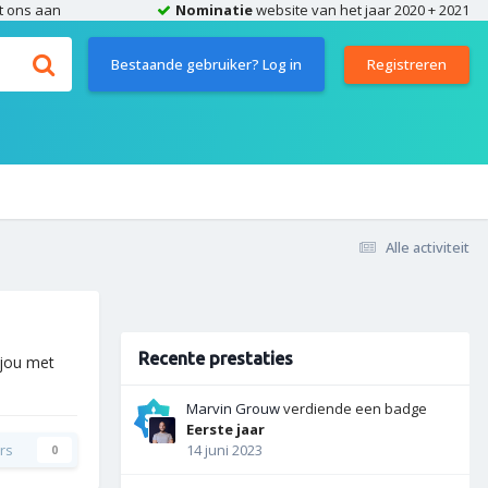
t ons aan
Nominatie
website van het jaar 2020 + 2021
Bestaande gebruiker? Log in
Registreren
Alle activiteit
Recente prestaties
 jou met
Marvin Grouw
verdiende een badge
Eerste jaar
rs
14 juni 2023
0