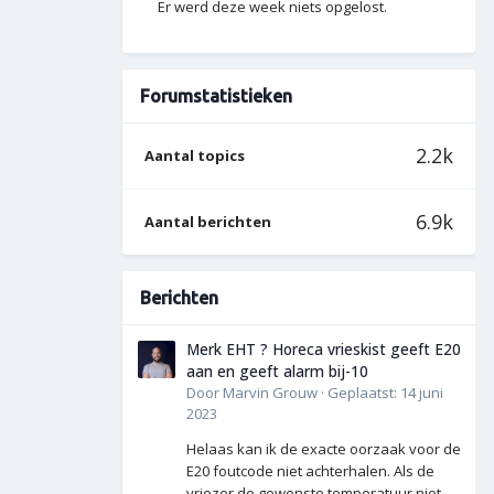
Er werd deze week niets opgelost.
Forumstatistieken
2.2k
Aantal topics
6.9k
Aantal berichten
Berichten
Merk EHT ? Horeca vrieskist geeft E20
aan en geeft alarm bij-10
Door
Marvin Grouw
·
Geplaatst:
14 juni
2023
Helaas kan ik de exacte oorzaak voor de
E20 foutcode niet achterhalen. Als de
vriezer de gewenste temperatuur niet