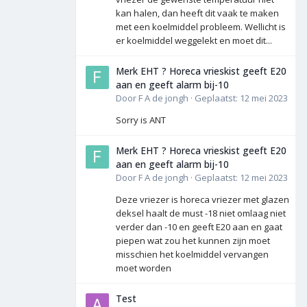
kan halen, dan heeft dit vaak te maken
met een koelmiddel probleem. Wellicht is
er koelmiddel weggelekt en moet dit...
Merk EHT ? Horeca vrieskist geeft E20
aan en geeft alarm bij-10
Door
F A de jongh
·
Geplaatst:
12 mei 2023
Sorry is ANT
Merk EHT ? Horeca vrieskist geeft E20
aan en geeft alarm bij-10
Door
F A de jongh
·
Geplaatst:
12 mei 2023
Deze vriezer is horeca vriezer met glazen
deksel haalt de must -18 niet omlaag niet
verder dan -10 en geeft E20 aan en gaat
piepen wat zou het kunnen zijn moet
misschien het koelmiddel vervangen
moet worden
Test