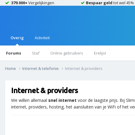
379.000+
Vergelijkingen
Bespaar geld
tot wel 45%
Overig
Activiteit
Forums
Staf
Online gebruikers
Erelijst
Home
Internet & telefonie
Internet & providers
Internet & providers
We willen allemaal
snel internet
voor de laagste prijs. Bij Sli
internet, providers, hosting, het aansluiten van je WiFi of het v