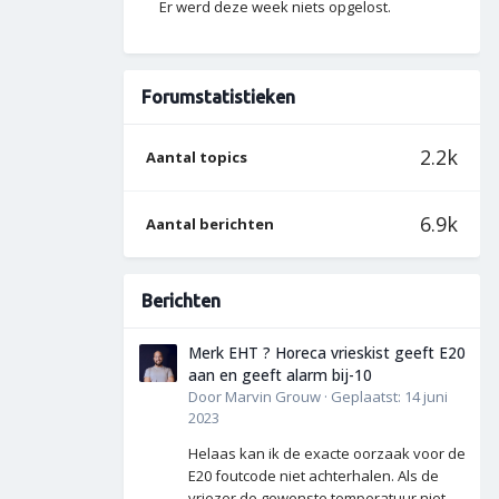
Er werd deze week niets opgelost.
Forumstatistieken
2.2k
Aantal topics
6.9k
Aantal berichten
Berichten
Merk EHT ? Horeca vrieskist geeft E20
aan en geeft alarm bij-10
Door
Marvin Grouw
·
Geplaatst:
14 juni
2023
Helaas kan ik de exacte oorzaak voor de
E20 foutcode niet achterhalen. Als de
vriezer de gewenste temperatuur niet