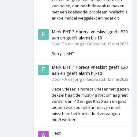
kan halen, dan heeft dit vaak te maken
met een koelmiddel probleem. Wellicht is
er koelmiddel weggelekt en moet dit...
Merk EHT ? Horeca vrieskist geeft E20
aan en geeft alarm bij-10
Door
F A de jongh
·
Geplaatst:
12 mei 2023
Sorry is ANT
Merk EHT ? Horeca vrieskist geeft E20
aan en geeft alarm bij-10
Door
F A de jongh
·
Geplaatst:
12 mei 2023
Deze vriezer is horeca vriezer met glazen
deksel haalt de must -18 niet omlaag niet
verder dan -10 en geeft E20 aan en gaat
piepen wat zou het kunnen zijn moet
misschien het koelmiddel vervangen
moet worden
Test