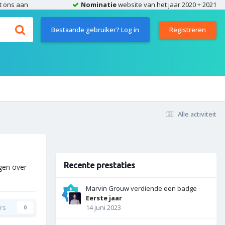
t ons aan
Nominatie
website van het jaar 2020 + 2021
Bestaande gebruiker? Log in
Registreren
Alle activiteit
Recente prestaties
agen over
Marvin Grouw
verdiende een badge
Eerste jaar
rs
14 juni 2023
0