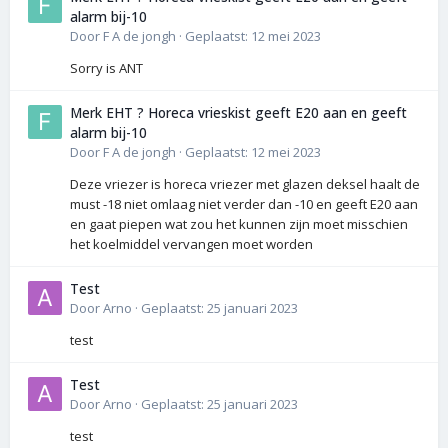
alarm bij-10
Door
F A de jongh
·
Geplaatst:
12 mei 2023
Sorry is ANT
Merk EHT ? Horeca vrieskist geeft E20 aan en geeft
alarm bij-10
Door
F A de jongh
·
Geplaatst:
12 mei 2023
Deze vriezer is horeca vriezer met glazen deksel haalt de
must -18 niet omlaag niet verder dan -10 en geeft E20 aan
en gaat piepen wat zou het kunnen zijn moet misschien
het koelmiddel vervangen moet worden
Test
Door
Arno
·
Geplaatst:
25 januari 2023
test
Test
Door
Arno
·
Geplaatst:
25 januari 2023
test