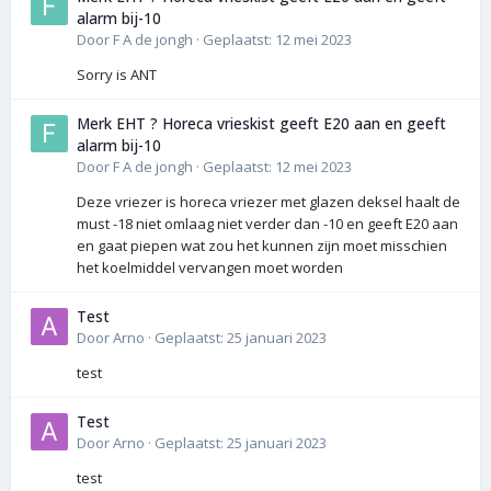
alarm bij-10
Door
F A de jongh
·
Geplaatst:
12 mei 2023
Sorry is ANT
Merk EHT ? Horeca vrieskist geeft E20 aan en geeft
alarm bij-10
Door
F A de jongh
·
Geplaatst:
12 mei 2023
Deze vriezer is horeca vriezer met glazen deksel haalt de
must -18 niet omlaag niet verder dan -10 en geeft E20 aan
en gaat piepen wat zou het kunnen zijn moet misschien
het koelmiddel vervangen moet worden
Test
Door
Arno
·
Geplaatst:
25 januari 2023
test
Test
Door
Arno
·
Geplaatst:
25 januari 2023
test