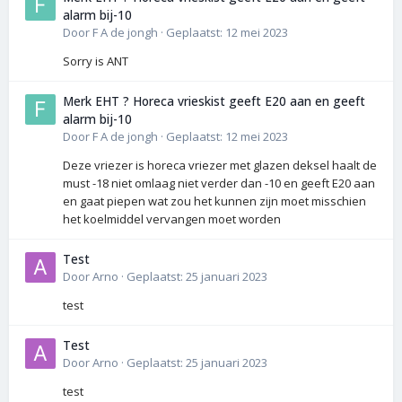
alarm bij-10
Door
F A de jongh
·
Geplaatst:
12 mei 2023
Sorry is ANT
Merk EHT ? Horeca vrieskist geeft E20 aan en geeft
alarm bij-10
Door
F A de jongh
·
Geplaatst:
12 mei 2023
Deze vriezer is horeca vriezer met glazen deksel haalt de
must -18 niet omlaag niet verder dan -10 en geeft E20 aan
en gaat piepen wat zou het kunnen zijn moet misschien
het koelmiddel vervangen moet worden
Test
Door
Arno
·
Geplaatst:
25 januari 2023
test
Test
Door
Arno
·
Geplaatst:
25 januari 2023
test