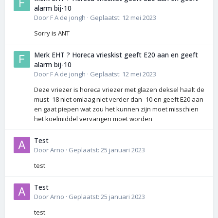
alarm bij-10
Door
F A de jongh
·
Geplaatst:
12 mei 2023
Sorry is ANT
Merk EHT ? Horeca vrieskist geeft E20 aan en geeft
alarm bij-10
Door
F A de jongh
·
Geplaatst:
12 mei 2023
Deze vriezer is horeca vriezer met glazen deksel haalt de
must -18 niet omlaag niet verder dan -10 en geeft E20 aan
en gaat piepen wat zou het kunnen zijn moet misschien
het koelmiddel vervangen moet worden
Test
Door
Arno
·
Geplaatst:
25 januari 2023
test
Test
Door
Arno
·
Geplaatst:
25 januari 2023
test