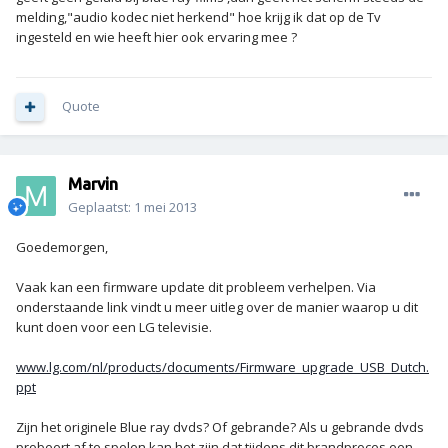
melding,"audio kodec niet herkend" hoe krijg ik dat op de Tv
ingesteld en wie heeft hier ook ervaring mee ?
Quote
Marvin
Geplaatst:
1 mei 2013
Goedemorgen,
Vaak kan een firmware update dit probleem verhelpen. Via
onderstaande link vindt u meer uitleg over de manier waarop u dit
kunt doen voor een LG televisie.
www.lg.com/nl/products/documents/Firmware_upgrade_USB_Dutch.
ppt
Zijn het originele Blue ray dvds? Of gebrande? Als u gebrande dvds
probeert af te spelen kan het zijn dat tijdens dit brandproces een