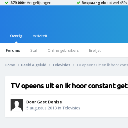
379.000+
Vergelijkingen
Bespaar geld
tot wel 45%
Overig
Activiteit
Forums
Staf
Online gebruikers
Erelijst
Home
Beeld & geluid
Televisies
TV opeens uit en ik hoor cons
TV opeens uit en ik hoor constant get
Door Gast Denise
5 augustus 2013
in
Televisies