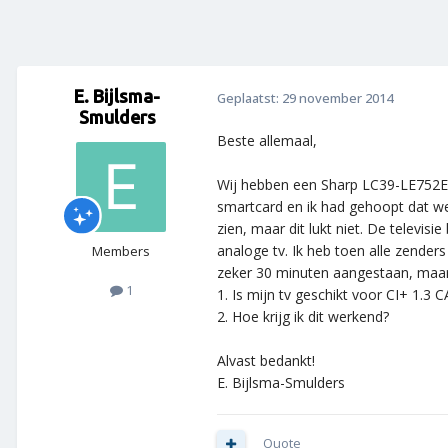
E. Bijlsma-
Geplaatst:
29 november 2014
Smulders
Beste allemaal,
Wij hebben een Sharp LC39-LE752E 
smartcard en ik had gehoopt dat w
zien, maar dit lukt niet. De televisie
analoge tv. Ik heb toen alle zende
Members
zeker 30 minuten aangestaan, maar 
1
1. Is mijn tv geschikt voor CI+ 1.3 C
2. Hoe krijg ik dit werkend?
Alvast bedankt!
E. Bijlsma-Smulders
Quote