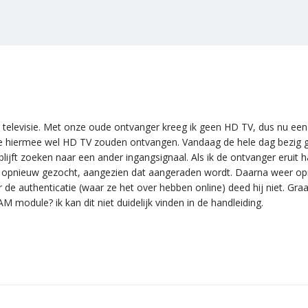
televisie. Met onze oude ontvanger kreeg ik geen HD TV, dus nu e
e hiermee wel HD TV zouden ontvangen. Vandaag de hele dag bezig g
 blijft zoeken naar een ander ingangsignaal. Als ik de ontvanger eruit haa
rs opnieuw gezocht, aangezien dat aangeraden wordt. Daarna weer opni
de authenticatie (waar ze het over hebben online) deed hij niet. Gra
AM module? ik kan dit niet duidelijk vinden in de handleiding.