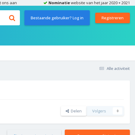
t ons aan
Nominatie
website van het jaar 2020 + 2021
Bestaande gebruiker? Log in
Registreren
Alle activiteit
Delen
Volgers
0