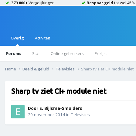
379.000+
Vergelijkingen
Bespaar geld
tot wel 45%
Overig
Activiteit
Forums
Staf
Online gebruikers
Erelijst
Home
Beeld & geluid
Televisies
Sharp tv ziet CI+ module niet
Sharp tv ziet CI+ module niet
Door
E. Bijlsma-Smulders
29 november 2014
in
Televisies