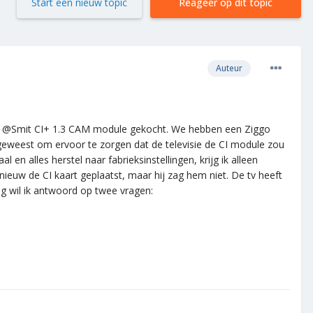
Start een nieuw topic
Reageer op dit topic
Auteur
en @Smit CI+ 1.3 CAM module gekocht. We hebben een Ziggo
eweest om ervoor te zorgen dat de televisie de CI module zou
l en alles herstel naar fabrieksinstellingen, krijg ik alleen
euw de CI kaart geplaatst, maar hij zag hem niet. De tv heeft
ag wil ik antwoord op twee vragen: