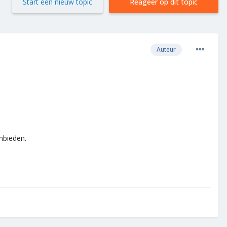
Start een nieuw topic
Reageer op dit topic
Auteur
nbieden.