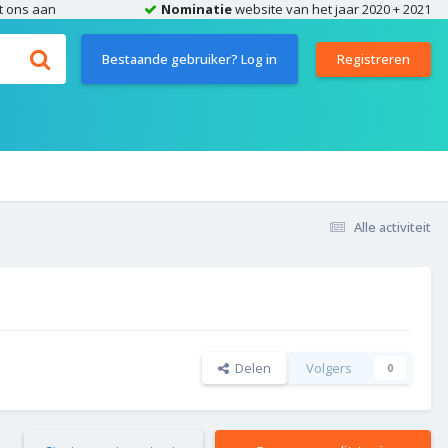
t ons aan
Nominatie
website van het jaar 2020 + 2021
Bestaande gebruiker? Log in
Registreren
Alle activiteit
Delen
Volgers
0