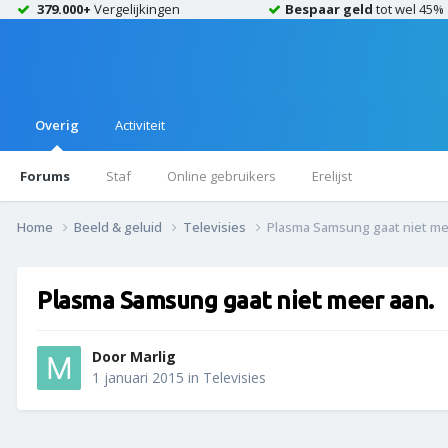
379.000+
Vergelijkingen
Bespaar geld
tot wel 45%
Overig
Activiteit
Forums
Staf
Online gebruikers
Erelijst
Home
Beeld & geluid
Televisies
Plasma Samsung gaat niet me
Plasma Samsung gaat niet meer aan.
Door
Marlig
1 januari 2015
in
Televisies