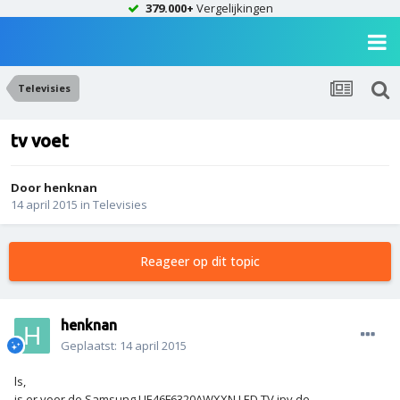
379.000+
Vergelijkingen
Televisies
tv voet
Door
henknan
14 april 2015
in
Televisies
Reageer op dit topic
henknan
Geplaatst:
14 april 2015
ls,
is er voor de Samsung UE46F6320AWXXN LED TV ipv de