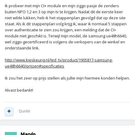
Ik probeer met mijn CI+ module en mijn ziggo pasje de zenders
buiten NPO 1,2 en 3 op mijn tv te krijgen. Nadat dit de eerste keer
niet wilde lukken, heb ik het stappenplan gevolgd dat op deze site
staat. Als ik dit stappenplan volg krijg ik, waar ik normaal 5 stappen
over authenticatie te zien zou krijgen, een melding dat de CI+
module niet geschikt is. Terwijl mijn model, de samsung ue48h6640,
wel ziggo-gecertificeerd is volgens de verkopers van de winkel en
onderstaande link.
http://www.kieskeurig.nl/led_tv/product/1905817-samsung-
ue48h6640/prijzen#specificaties
Ik zou het zeer op prijs stellen als jullie mijn hiermee konden helpen.
Alvast bedankt!
Quote
Marvin