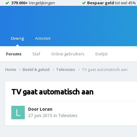
379.000+
Vergelijkingen
Bespaar geld
tot wel 45%
Overig
Activiteit
Forums
Staf
Online gebruikers
Erelijst
Home
Beeld & geluid
Televisies
TV gaat automatisch aan
TV gaat automatisch aan
Door
Loran
27 juni 2015
in
Televisies