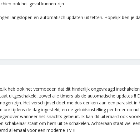
chien ook het geval kunnen zijn.
llingen langslopen en automatisch updaten uitzetten. Hopelijk ben je 
e.Ik heb ook het vermoeden dat dit hinderlijk ongevraagd inschakele
taat uitgeschakeld, zowel alle timers als de automatische updates !!
mogen zijn. Het verschijnsel doet me dus denken aan een parasiet in 
een uur tijdens de dag ingesteld, en de geluidsinstelling per timer op n
is tegenover wanneer het snachts gebeurt. Ik kan dit uiteraard ook vo
n schakelaar staat om hem uit te schakelen. Achteraan staat wel ee
eemd allemaal voor een moderne TV !!!