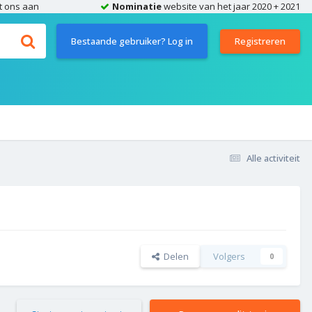
t ons aan
Nominatie
website van het jaar 2020 + 2021
Bestaande gebruiker? Log in
Registreren
Alle activiteit
Delen
Volgers
0