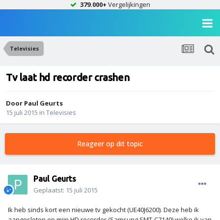
379.000+
Vergelijkingen
Televisies
Tv laat hd recorder crashen
Door
Paul Geurts
15 juli 2015
in
Televisies
Reageer op dit topic
Paul Geurts
Geplaatst:
15 juli 2015
Ik heb sinds kort een nieuwe tv gekocht (UE40J6200). Deze heb ik
aangesloten op mijn HD recorder (Samsung SMT-C7140) welke ik van