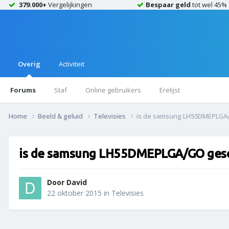
379.000+
Vergelijkingen
Bespaar geld
tot wel 45%
Overig
Activiteit
Forums
Staf
Online gebruikers
Erelijst
Home
Beeld & geluid
Televisies
is de samsung LH55DMEPLGA/
is de samsung LH55DMEPLGA/GO gesc
Door
David
22 oktober 2015
in
Televisies