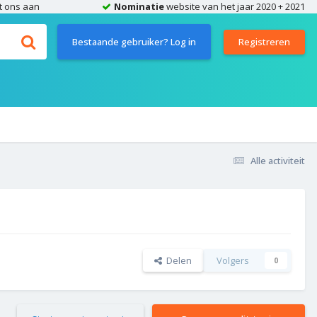
t ons aan
Nominatie
website van het jaar 2020 + 2021
Bestaande gebruiker? Log in
Registreren
Alle activiteit
Delen
Volgers
0