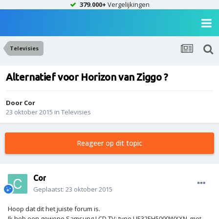
379.000+
Vergelijkingen
Televisies
Alternatief voor Horizon van Ziggo ?
Door
Cor
23 oktober 2015
in
Televisies
Reageer op dit topic
Cor
Geplaatst:
23 oktober 2015
Hoop dat dit het juiste forum is.
Ik heb een gewone Samsung LCD TV: type UE32EH5000WXXN, met