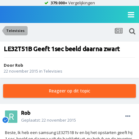
379.000+
Vergelijkingen
Televisies
LE32T51B Geeft 1sec beeld daarna zwart
Door
Rob
22 november 2015
in
Televisies
Reageer op dit topic
Rob
Geplaatst:
22 november 2015
Beste, Ik heb een samsung LE32T51B tv en bij het opstarten geeft hij
1 sec. beeld en daarna valt de backlight uit. nu heb ik op de inverter