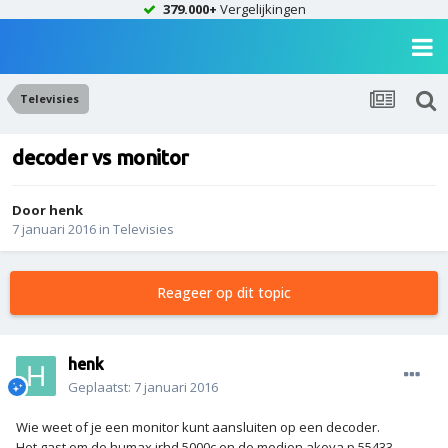
379.000+
Vergelijkingen
Televisies
decoder vs monitor
Door
henk
7 januari 2016
in
Televisies
Reageer op dit topic
henk
Geplaatst:
7 januari 2016
Wie weet of je een monitor kunt aansluiten op een decoder.
Het gast om de humax irhd 5000c en de medion akoya p 55433