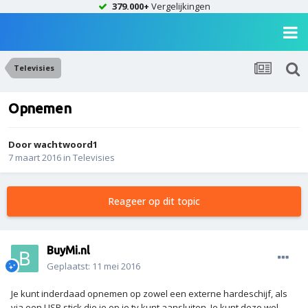
379.000+
Vergelijkingen
Televisies
Opnemen
Door
wachtwoord1
7 maart 2016
in
Televisies
Reageer op dit topic
BuyMi.nl
Geplaatst:
11 mei 2016
Je kunt inderdaad opnemen op zowel een externe hardeschijf, als
via een USB stick die je op je tv kunt aansluiten. Je kunt deze wel