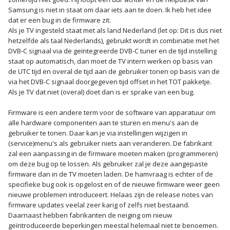
Samsung is niet in staat om daar iets aan te doen. Ik heb het idee
dat er een bug in de firmware zit.
Als je TV ingesteld staat met als land Nederland (let op: Dit is dus niet
hetzelfde als taal Nederlands), gebruikt wordt in combinatie met het
DVB-C signaal via de geïntegreerde DVB-C tuner en de tijd instelling
staat op automatisch, dan moet de TV intern werken op basis van
de UTC tijd en overal de tijd aan de gebruiker tonen op basis van de
via het DVB-C signaal doorgegeven tijd offset in het TOT pakketje.
Als je TV dat niet (overal) doet dan is er sprake van een bug.
Firmware is een andere term voor de software van apparatuur om
alle hardware componenten aan te sturen en menu's aan de
gebruiker te tonen. Daar kan je via instellingen wijzigen in
(service)menu's als gebruiker niets aan veranderen. De fabrikant
zal een aanpassing in de firmware moeten maken (programmeren)
om deze bug op te lossen. Als gebruiker zal je deze aangepaste
firmware dan in de TV moeten laden. De hamvraag is echter of de
specifieke bug ook is opgelost en of de nieuwe firmware weer geen
nieuwe problemen introduceert. Helaas zijn de release notes van
firmware updates veelal zeer karig of zelfs niet bestaand.
Daarnaast hebben fabrikanten de neiging om nieuw
geïntroduceerde beperkingen meestal helemaal niet te benoemen.