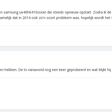
n samsung ue40h6410ssxxn die steeds opnieuw opstart. Zodra ik de eth
melijk dat in 2014 ook zo'n soort probleem was. hopelijk wordt het 
en hebben. De tv vanavond nog een keer geprobeerd en wat blijkt hi