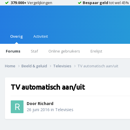
379.000+
Vergelijkingen
Bespaar geld
tot wel 45%
Overig
Activiteit
Forums
Staf
Online gebruikers
Erelijst
Home
Beeld & geluid
Televisies
TV automatisch aan/uit
TV automatisch aan/uit
Door
Richard
26 juni 2016
in
Televisies