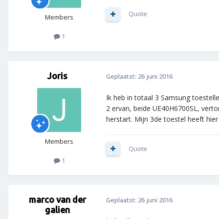
Quote
Members
1
Joris
Geplaatst:
26 juni 2016
Ik heb in totaal 3 Samsung toestelle
2 ervan, beide UE40H6700SL, vertone
herstart. Mijn 3de toestel heeft hie
Members
Quote
1
marco van der
Geplaatst:
26 juni 2016
galien