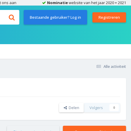
t ons aan
Nominatie
website van het jaar 2020 + 2021
Bestaande gebruiker? Log in
Registreren
Alle activiteit
Delen
Volgers
0