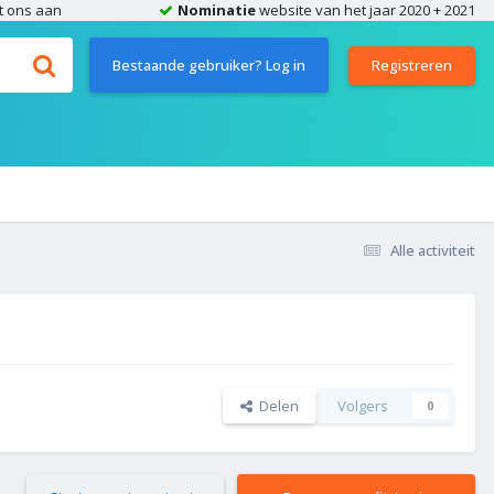
t ons aan
Nominatie
website van het jaar 2020 + 2021
Bestaande gebruiker? Log in
Registreren
Alle activiteit
Delen
Volgers
0