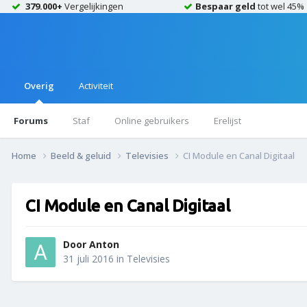
379.000+
Vergelijkingen
Bespaar geld
tot wel 45%
Overig
Activiteit
Forums
Staf
Online gebruikers
Erelijst
Home
Beeld & geluid
Televisies
CI Module en Canal Digitaal
CI Module en Canal Digitaal
Door
Anton
31 juli 2016
in
Televisies