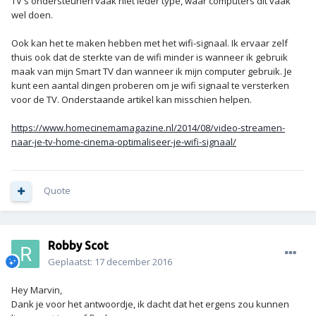
TV's ondersteunen vaak niet ieder type, waar computers dit vaak
wel doen.
Ook kan het te maken hebben met het wifi-signaal. Ik ervaar zelf
thuis ook dat de sterkte van de wifi minder is wanneer ik gebruik
maak van mijn Smart TV dan wanneer ik mijn computer gebruik. Je
kunt een aantal dingen proberen om je wifi signaal te versterken
voor de TV. Onderstaande artikel kan misschien helpen.
https://www.homecinemamagazine.nl/2014/08/video-streamen-
naar-je-tv-home-cinema-optimaliseer-je-wifi-signaal/
Quote
Robby Scot
Geplaatst:
17 december 2016
Hey Marvin,
Dank je voor het antwoordje, ik dacht dat het ergens zou kunnen