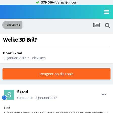
379.000+
Vergelijkingen
Televisies
Welke 3D Bril?
Door
Skrad
13 januari 2017
in
Televisies
Reageer op dit topic
Skrad
Geplaatst:
13 januari 2017
Hoi!
Ik heb een Samsung UE55JS8000L gekocht en heb nu een actieve 3D