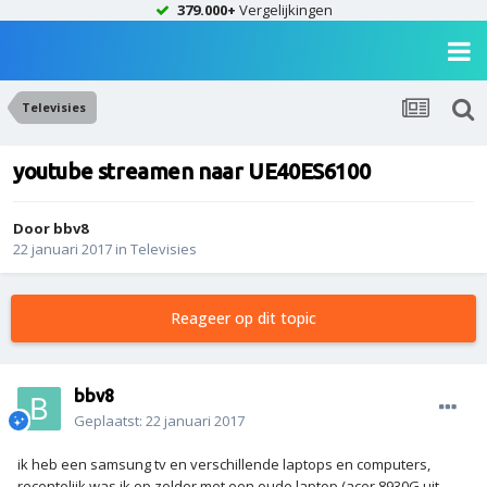
379.000+
Vergelijkingen
Televisies
youtube streamen naar UE40ES6100
Door
bbv8
22 januari 2017
in
Televisies
Reageer op dit topic
bbv8
Geplaatst:
22 januari 2017
ik heb een samsung tv en verschillende laptops en computers,
recentelijk was ik op zolder met een oude laptop (acer 8930G uit