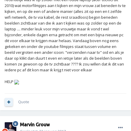
2010) wat motorfilmpjes aan t kijken en mijn vrouw zat beneden tv te
kijken, en op de een of andere manier (alles zit op een en t zelfde
wifi netwerk, de tv via kabel, de rest sraadloos) begon beneden
beelden zichtbaar van die ik aan t kijken was op zolder op een de
laptop .... minder leuk voor mijn vrouwtje maar ik vond t wel
bijzonder, enkele dagen erna getracht om met een bijna nieuwe pc
dit voor elkaar te krijgen maar helaas. Vandaag boven nog eens
gekeken en onder de youtube filmpjes staat tussen volume en
beeld vergroten een ander icoon: "verzenden naar tv" oid en als je
daar op klikt dan duurt t even en ietsje later als de beelden boven
komen ze gewoon op de tv zichtbaar ???? Ik zou willen dat ik dit van
iedere pc af dit kon maar ik krijg t niet voor elkaar
HELP
Quote
Marvin Grouw