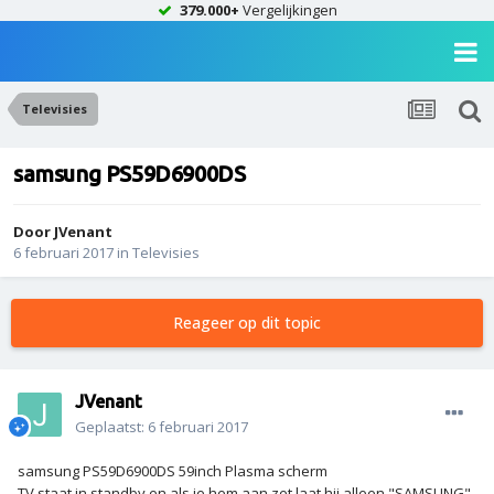
379.000+
Vergelijkingen
Televisies
samsung PS59D6900DS
Door
JVenant
6 februari 2017
in
Televisies
Reageer op dit topic
JVenant
Geplaatst:
6 februari 2017
samsung PS59D6900DS 59inch Plasma scherm
TV staat in standby en als je hem aan zet laat hij alleen "SAMSUNG"