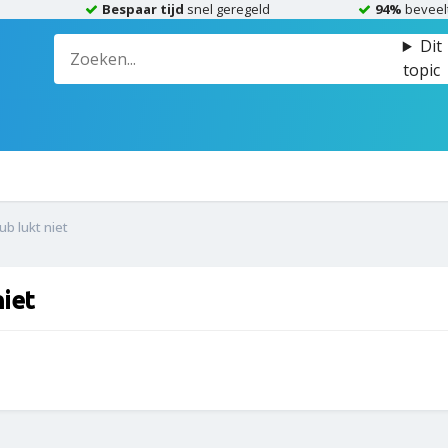
Bespaar tijd
snel geregeld
94%
beveel
Dit
topic
b lukt niet
niet