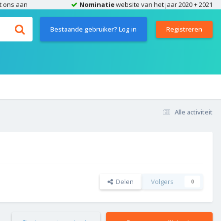
t ons aan
Nominatie
website van het jaar 2020 + 2021
Bestaande gebruiker? Log in
Registreren
Alle activiteit
Delen
Volgers
0