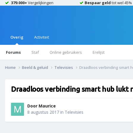
379.000+
Vergelijkingen
Bespaar geld
tot wel 45%
Overig
Activiteit
Forums
Staf
Online gebruikers
Erelijst
Home
Beeld & geluid
Televisies
Draadloos verbinding smart hu
Draadloos verbinding smart hub lukt 
Door
Maurice
8 augustus 2017
in
Televisies