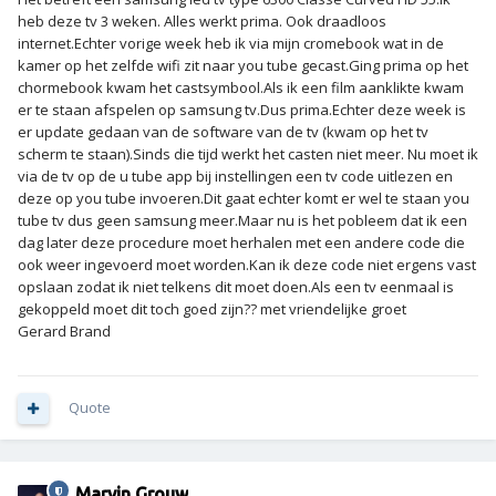
heb deze tv 3 weken. Alles werkt prima. Ook draadloos
internet.Echter vorige week heb ik via mijn cromebook wat in de
kamer op het zelfde wifi zit naar you tube gecast.Ging prima op het
chormebook kwam het castsymbool.Als ik een film aanklikte kwam
er te staan afspelen op samsung tv.Dus prima.Echter deze week is
er update gedaan van de software van de tv (kwam op het tv
scherm te staan).Sinds die tijd werkt het casten niet meer. Nu moet ik
via de tv op de u tube app bij instellingen een tv code uitlezen en
deze op you tube invoeren.Dit gaat echter komt er wel te staan you
tube tv dus geen samsung meer.Maar nu is het pobleem dat ik een
dag later deze procedure moet herhalen met een andere code die
ook weer ingevoerd moet worden.Kan ik deze code niet ergens vast
opslaan zodat ik niet telkens dit moet doen.Als een tv eenmaal is
gekoppeld moet dit toch goed zijn?? met vriendelijke groet
Gerard Brand
Quote
Marvin Grouw