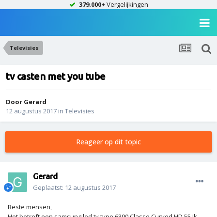
379.000+
Vergelijkingen
Televisies
tv casten met you tube
Door
Gerard
12 augustus 2017
in
Televisies
Reageer op dit topic
Gerard
Geplaatst:
12 augustus 2017
Beste mensen,
Het betreft een samsung led tv type 6300 Classe Curved HD 55.Ik