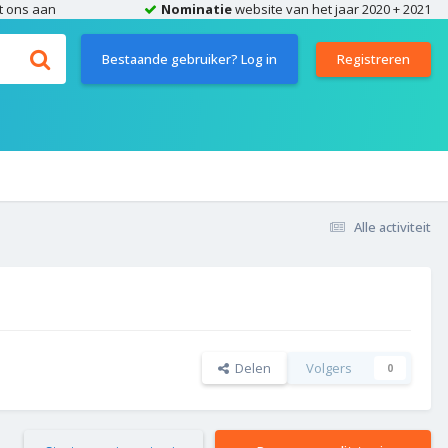
t ons aan
Nominatie
website van het jaar 2020 + 2021
Bestaande gebruiker? Log in
Registreren
Alle activiteit
Delen
Volgers
0