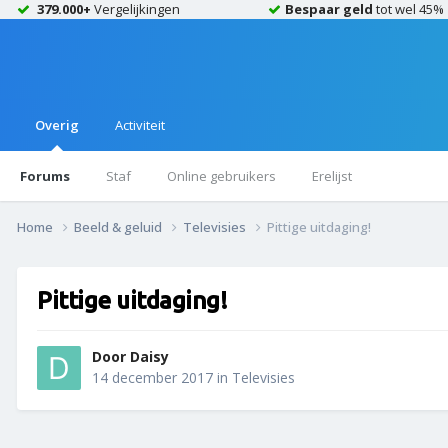
379.000+
Vergelijkingen
Bespaar geld
tot wel 45%
Overig
Activiteit
Forums
Staf
Online gebruikers
Erelijst
Home
Beeld & geluid
Televisies
Pittige uitdaging!
Pittige uitdaging!
Door
Daisy
14 december 2017
in
Televisies