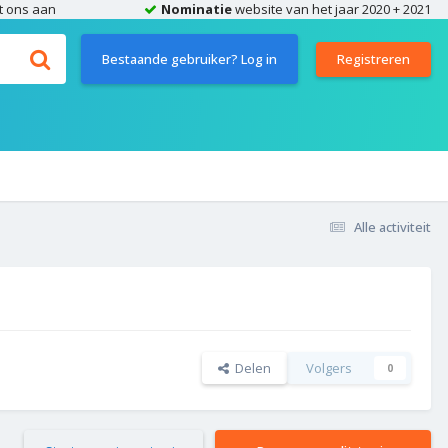
t ons aan
Nominatie
website van het jaar 2020 + 2021
Bestaande gebruiker? Log in
Registreren
Alle activiteit
Delen
Volgers
0