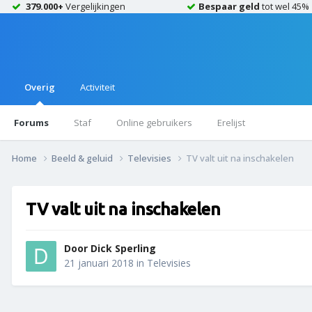
379.000+
Vergelijkingen
Bespaar geld
tot wel 45%
Overig
Activiteit
Forums
Staf
Online gebruikers
Erelijst
Home
Beeld & geluid
Televisies
TV valt uit na inschakelen
TV valt uit na inschakelen
Door
Dick Sperling
21 januari 2018
in
Televisies