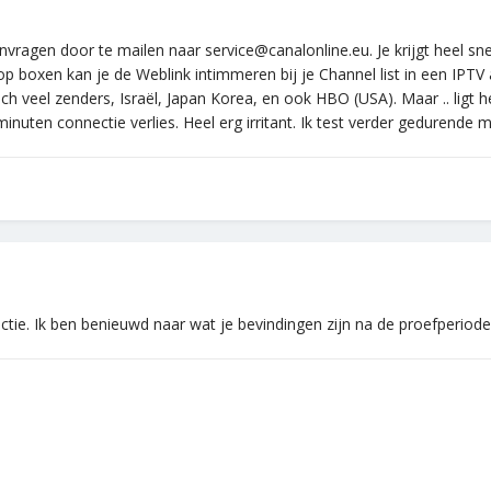
vragen door te mailen naar service@canalonline.eu. Je krijgt heel sn
 boxen kan je de Weblink intimmeren bij je Channel list in een IPTV ap
isch veel zenders, Israël, Japan Korea, en ook HBO (USA). Maar .. ligt
inuten connectie verlies. Heel erg irritant. Ik test verder gedurende mi
actie. Ik ben benieuwd naar wat je bevindingen zijn na de proefperiode