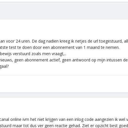
 aan voor 24 uren. De dag nadien kreeg ik netjes de url toegestuurd, al
atste test te doen door een abonnement van 1 maand te nemen.
sbewijs verstuurd zoals men vraagt,..
euws, geen abonnement actief, geen antwoord op mijn intussen derd
gaal?
anal online ivm het niet krijgen van een inlog code aangezien ik wel
tuurd maar tot dus ver geen reactie gehad. Ziet er opzicht best goed