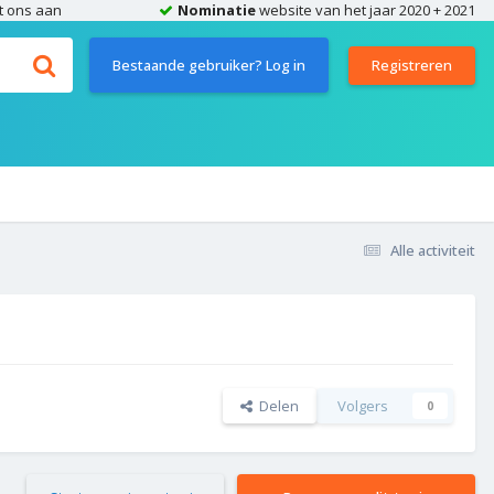
t ons aan
Nominatie
website van het jaar 2020 + 2021
Bestaande gebruiker? Log in
Registreren
Alle activiteit
Delen
Volgers
0