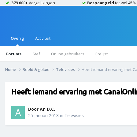
379.000+
Vergelijkingen
Bespaar geld
tot wel 45%
Overig
Activiteit
Forums
Staf
Online gebruikers
Erelijst
Home
Beeld & geluid
Televisies
Heeft iemand ervaring met C
Heeft iemand ervaring met CanalOnli
Door
An D.C.
25 januari 2018
in
Televisies