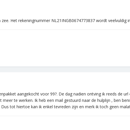
e in zee. Het rekeningnummer NL21INGB0674773837 wordt veelvuldig in
pakket aangekocht voor 99?. De dag nadien ontving ik reeds de url co
et meer te werken. Ik heb een mail gestuurd naar de hulplijn , ben ben
 Dus tot hiertoe kan ik enkel tevreden zijn en merk ik toch geen malaf