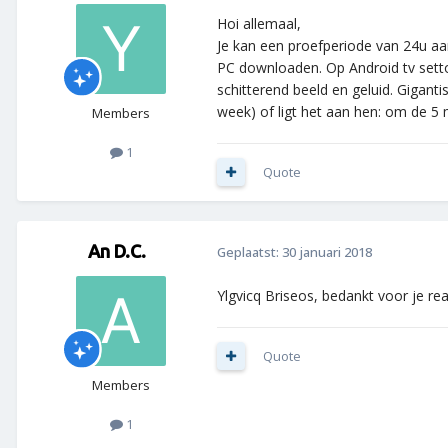
Hoi allemaal,
Je kan een proefperiode van 24u aan
PC downloaden. Op Android tv settop
schitterend beeld en geluid. Gigant
week) of ligt het aan hen: om de 5 m
Members
1
Quote
An D.C.
Geplaatst:
30 januari 2018
Ylgvicq Briseos, bedankt voor je re
Quote
Members
1