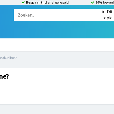
Bespaar tijd
snel geregeld
94%
beveel
Dit
topic
analOnline?
ne?