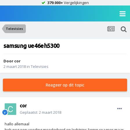
379.000+
Vergelijkingen
Televisies
samsung ue46eh5300
Door
cor
2 maart 2018
in
Televisies
Reageer op dit topic
cor
Geplaatst:
2 maart 2018
hallo allemaal
heb nog een voeding moederbord en ledstrips liggen reageer maar