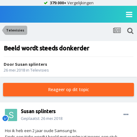
379.000+
Vergelijkingen
Televisies
Beeld wordt steeds donkerder
Door
Susan splinters
26 mei 2018
in
Televisies
Reageer op dit topic
Susan splinters
Geplaatst:
26 mei 2018
Hoi ik heb een 2 jaar oude Samsung tv.
Sinds een tijdje wordt t beeld met regelmaat ineens een stuk