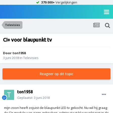
379.000+
Vergelijkingen
Televisies
CI+ voor blaupunkt tv
Door
ton1958
3 juni 2018
in
Televisies
Reageer op dit topic
ton1958
Geplaatst:
3 juni 2018
mijn zoon heeft zojuist de blaupunkt LED tv gekocht. Nu wil hij graag
de CI+ module van ziggo gebruiken, echter staat blaupunkt niet in de