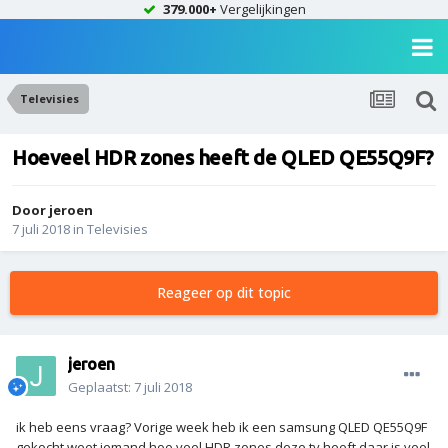
379.000+
Vergelijkingen
Televisies
Hoeveel HDR zones heeft de QLED QE55Q9F?
Door
jeroen
7 juli 2018
in
Televisies
Reageer op dit topic
jeroen
Geplaatst:
7 juli 2018
ik heb eens vraag? Vorige week heb ik een samsung QLED QE55Q9F
gekocht weet iemand hoe veel HDR zones deze tv heeft daar is veel