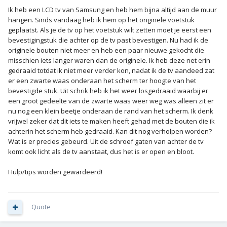
Ik heb een LCD tv van Samsung en heb hem bijna altijd aan de muur
hangen. Sinds vandaag heb ik hem op het originele voetstuk
geplaatst. Als je de tv op het voetstuk wilt zetten moet je eerst een
bevestigingstuk die achter op de tv past bevestigen. Nu had ik de
originele bouten niet meer en heb een paar nieuwe gekocht die
misschien iets langer waren dan de originele. Ik heb deze net erin
gedraaid totdat ik niet meer verder kon, nadat ik de tv aandeed zat
er een zwarte waas onderaan het scherm ter hoogte van het
bevestigde stuk. Uit schrik heb ik het weer losgedraaid waarbij er
een groot gedeelte van de zwarte waas weer weg was alleen zit er
nu nog een klein beetje onderaan de rand van het scherm. Ik denk
vrijwel zeker dat dit iets te maken heeft gehad met de bouten die ik
achterin het scherm heb gedraaid. Kan dit nog verholpen worden?
Wat is er precies gebeurd. Uit de schroef gaten van achter de tv
komt ook licht als de tv aanstaat, dus het is er open en bloot.
Hulp/tips worden gewardeerd!
Quote