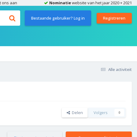
t ons aan
Nominatie
website van het jaar 2020 + 2021
Bestaande gebruiker? Log in
Registreren
Alle activiteit
Delen
Volgers
0