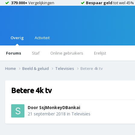
379.000+
Vergelijkingen
Bespaar geld
tot wel 45%
Overig
Activiteit
Forums
Staf
Online gebruikers
Erelijst
Home
Beeld & geluid
Televisies
Betere 4k tv
Betere 4k tv
Door
SsjMonkeyDBankai
21 september 2018
in
Televisies