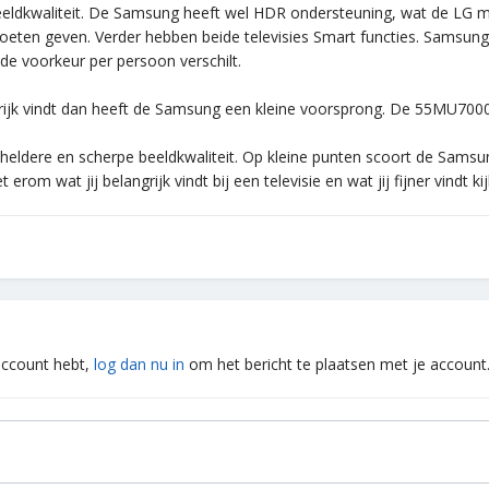
eldkwaliteit. De Samsung heeft wel HDR ondersteuning, wat de LG mi
eten geven. Verder hebben beide televisies Smart functies. Samsun
 de voorkeur per persoon verschilt.
angrijk vindt dan heeft de Samsung een kleine voorsprong. De 55MU700
heldere en scherpe beeldkwaliteit. Op kleine punten scoort de Samsun
t erom wat jij belangrijk vindt bij een televisie en wat jij fijner vindt ki
 account hebt,
log dan nu in
om het bericht te plaatsen met je account