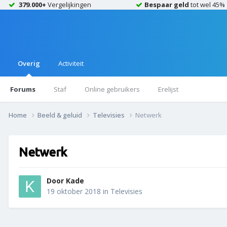
379.000+
Vergelijkingen
Bespaar geld
tot wel 45%
Overig
Activiteit
Forums
Staf
Online gebruikers
Erelijst
Home
Beeld & geluid
Televisies
Netwerk
Netwerk
Door
Kade
19 oktober 2018
in
Televisies