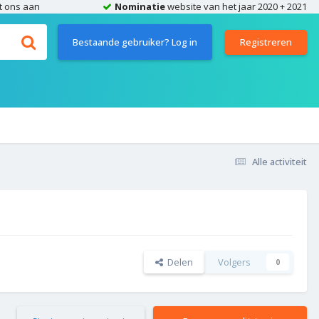
t ons aan
Nominatie
website van het jaar 2020 + 2021
Bestaande gebruiker? Log in
Registreren
Alle activiteit
Delen
Volgers
0