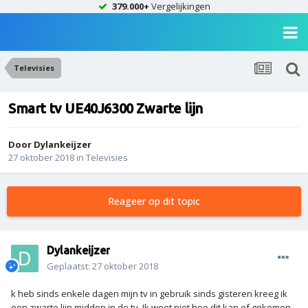
379.000+
Vergelijkingen
Televisies
Smart tv UE40J6300 Zwarte lijn
Door
Dylankeijzer
27 oktober 2018
in
Televisies
Reageer op dit topic
Dylankeijzer
Geplaatst:
27 oktober 2018
k heb sinds enkele dagen mijn tv in gebruik sinds gisteren kreeg ik
een zwarte lijn midden in de tv, Ik weet niet hoe dit kan of gekomen