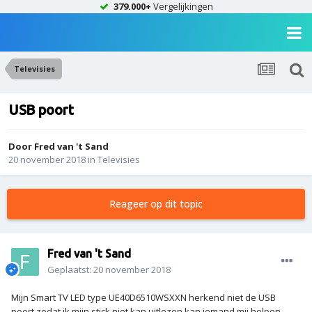
379.000+
Vergelijkingen
Televisies
USB poort
Door
Fred van 't Sand
20 november 2018
in
Televisies
Reageer op dit topic
Fred van 't Sand
Geplaatst:
20 november 2018
Mijn Smart TV LED type UE40D6510WSXXN herkend niet de USB
poort,zodat ik mijn stick niet kan uitlezen kan iemand mij helpen.