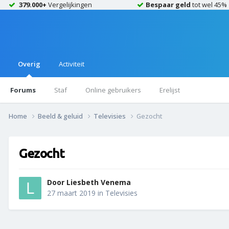
379.000+
Vergelijkingen
Bespaar geld
tot wel 45%
Overig
Activiteit
Forums
Staf
Online gebruikers
Erelijst
Home
Beeld & geluid
Televisies
Gezocht
Gezocht
Door
Liesbeth Venema
27 maart 2019
in
Televisies