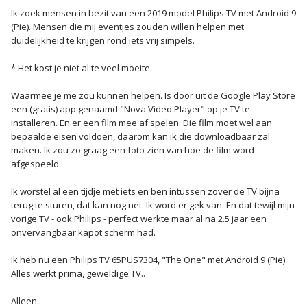
Ik zoek mensen in bezit van een 2019 model Philips TV met Android 9
(Pie). Mensen die mij eventjes zouden willen helpen met
duidelijkheid te krijgen rond iets vrij simpels.
* Het kost je niet al te veel moeite.
Waarmee je me zou kunnen helpen. Is door uit de Google Play Store
een (gratis) app genaamd "Nova Video Player" op je TV te
installeren. En er een film mee af spelen. Die film moet wel aan
bepaalde eisen voldoen, daarom kan ik die downloadbaar zal
maken. Ik zou zo graag een foto zien van hoe de film word
afgespeeld.
Ik worstel al een tijdje met iets en ben intussen zover de TV bijna
terug te sturen, dat kan nog net. Ik word er gek van. En dat tewijl mijn
vorige TV - ook Philips - perfect werkte maar al na 2.5 jaar een
onvervangbaar kapot scherm had.
Ik heb nu een Philips TV 65PUS7304, "The One" met Android 9 (Pie).
Alles werkt prima, geweldige TV..
Alleen..