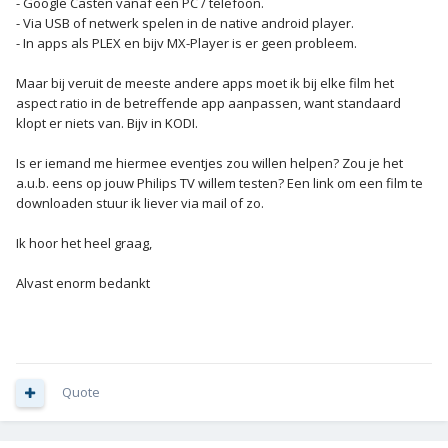
- Google Casten vanaf een PC / telefoon.
- Via USB of netwerk spelen in de native android player.
- In apps als PLEX en bijv MX-Player is er geen probleem.
Maar bij veruit de meeste andere apps moet ik bij elke film het
aspect ratio in de betreffende app aanpassen, want standaard
klopt er niets van. Bijv in KODI.
Is er iemand me hiermee eventjes zou willen helpen? Zou je het
a.u.b. eens op jouw Philips TV willem testen? Een link om een film te
downloaden stuur ik liever via mail of zo.
Ik hoor het heel graag,
Alvast enorm bedankt
Quote