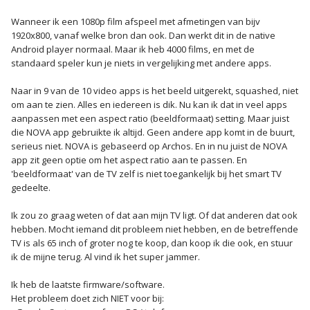
Wanneer ik een 1080p film afspeel met afmetingen van bijv
1920x800, vanaf welke bron dan ook. Dan werkt dit in de native
Android player normaal. Maar ik heb 4000 films, en met de
standaard speler kun je niets in vergelijking met andere apps.
Naar in 9 van de 10 video apps is het beeld uitgerekt, squashed, niet
om aan te zien. Alles en iedereen is dik. Nu kan ik dat in veel apps
aanpassen met een aspect ratio (beeldformaat) setting. Maar juist
die NOVA app gebruikte ik altijd. Geen andere app komt in de buurt,
serieus niet. NOVA is gebaseerd op Archos. En in nu juist de NOVA
app zit geen optie om het aspect ratio aan te passen. En
'beeldformaat' van de TV zelf is niet toegankelijk bij het smart TV
gedeelte.
Ik zou zo graag weten of dat aan mijn TV ligt. Of dat anderen dat ook
hebben. Mocht iemand dit probleem niet hebben, en de betreffende
TV is als 65 inch of groter nog te koop, dan koop ik die ook, en stuur
ik de mijne terug. Al vind ik het super jammer.
Ik heb de laatste firmware/software.
Het probleem doet zich NIET voor bij: