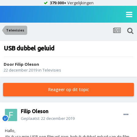
379.000+
Vergelijkingen
Televisies
USB dubbel geluid
Door
Filip Oleson
22 december 2019
in
Televisies
Reageer op dit topic
Filip Oleson
Geplaatst:
22 december 2019
Hallo,
Als ik via mijn USB een film wil zien ,heb ik dubbel geluid,van de film