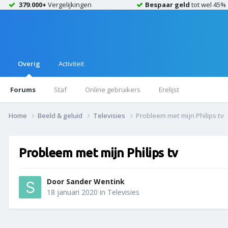
379.000+
Vergelijkingen
Bespaar geld
tot wel 45%
Overig
Activiteit
Forums
Staf
Online gebruikers
Erelijst
Home
Beeld & geluid
Televisies
Probleem met mijn Philips tv
Probleem met mijn Philips tv
Door
Sander Wentink
18 januari 2020
in
Televisies