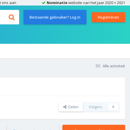
t ons aan
Nominatie
website van het jaar 2020 + 2021
Bestaande gebruiker? Log in
Registreren
Alle activiteit
Delen
Volgers
0