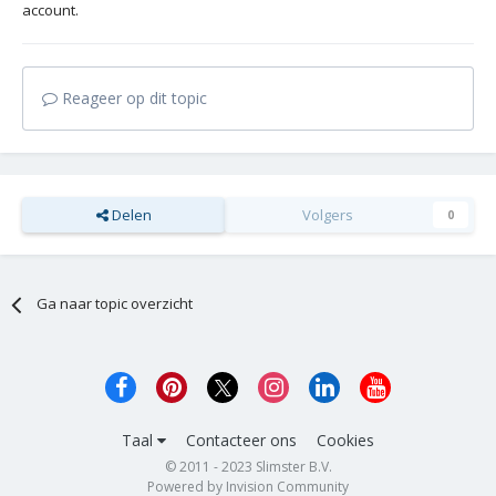
account.
Reageer op dit topic
Delen
Volgers
0
Ga naar topic overzicht
Taal
Contacteer ons
Cookies
© 2011 - 2023 Slimster B.V.
Powered by Invision Community