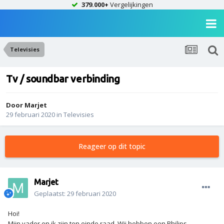
379.000+
Vergelijkingen
Televisies
Tv / soundbar verbinding
Door
Marjet
29 februari 2020
in
Televisies
Reageer op dit topic
Marjet
Geplaatst:
29 februari 2020
Hoi!
Mijn vader en ik zijn ten einde raad. Wij hebben een Philips