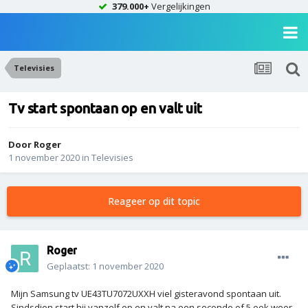
379.000+
Vergelijkingen
Televisies
Tv start spontaan op en valt uit
Door
Roger
1 november 2020
in
Televisies
Reageer op dit topic
Roger
Geplaatst:
1 november 2020
Mijn Samsung tv UE43TU7072UXXH viel gisteravond spontaan uit.
Sindsdien start hij vanzelf op en valt na een seconde of 5 ook weer