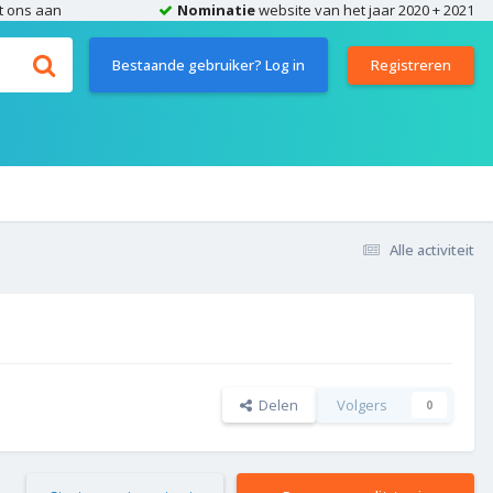
t ons aan
Nominatie
website van het jaar 2020 + 2021
Bestaande gebruiker? Log in
Registreren
Alle activiteit
Delen
Volgers
0