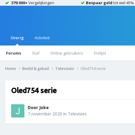
379.000+
Vergelijkingen
Bespaar geld
tot wel 45%
Overig
Activiteit
Forums
Staf
Online gebruikers
Erelijst
Home
Beeld & geluid
Televisies
Oled754 serie
Oled754 serie
Door
Joke
7 november 2020
in
Televisies