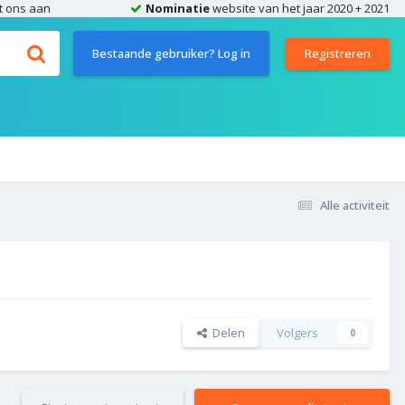
t ons aan
Nominatie
website van het jaar 2020 + 2021
Bestaande gebruiker? Log in
Registreren
Alle activiteit
Delen
Volgers
0