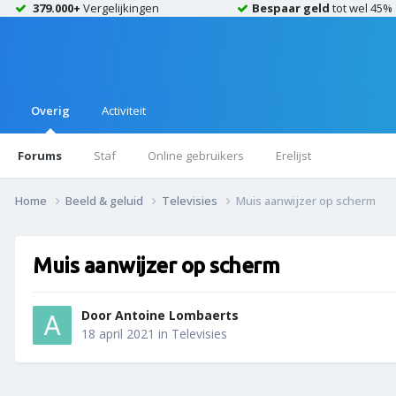
379.000+
Vergelijkingen
Bespaar geld
tot wel 45%
Overig
Activiteit
Forums
Staf
Online gebruikers
Erelijst
Home
Beeld & geluid
Televisies
Muis aanwijzer op scherm
Muis aanwijzer op scherm
Door
Antoine Lombaerts
18 april 2021
in
Televisies