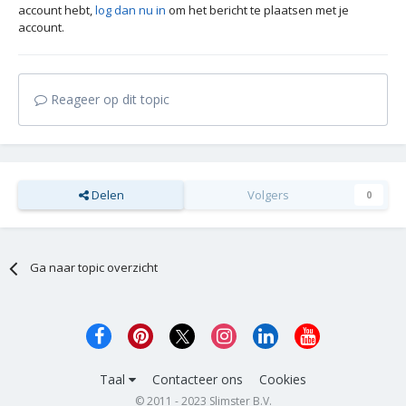
account hebt,
log dan nu in
om het bericht te plaatsen met je
account.
Reageer op dit topic
Delen
Volgers
0
Ga naar topic overzicht
Taal
Contacteer ons
Cookies
© 2011 - 2023 Slimster B.V.