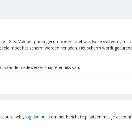
deze LG tv. Voldoet prima gecombineerd met ons Bose systeem., tot vo
k beeld moet het scherm worden herladen. Het scherm wordt geduren
 maar de medewerker snapte er niks van.
 account hebt,
log dan nu in
om het bericht te plaatsen met je account