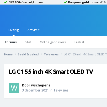
379.000+
Vergelijkingen
Bespaar geld
tot wel 45%
Overig
Activiteit
Forums
Staf
Online gebruikers
Erelijst
Home
Beeld & geluid
Televisies
LG C1 55 inch 4K Smart OLED 
LG C1 55 inch 4K Smart OLED TV
Door
wschepens
3 december 2021
in
Televisies