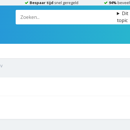
Bespaar tijd
snel geregeld
94%
beveel
Dit
topic
TV